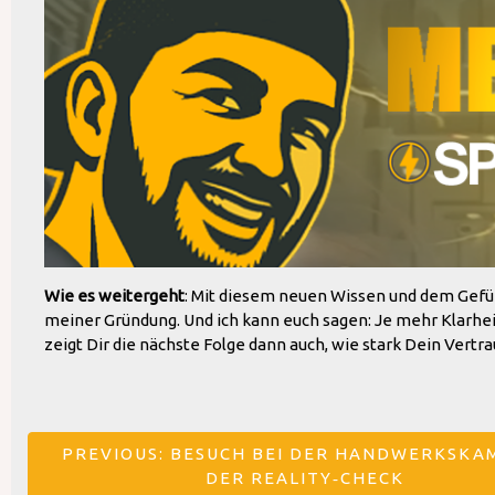
Wie es weitergeht
: Mit diesem neuen Wissen und dem Gefühl
meiner Gründung. Und ich kann euch sagen: Je mehr Klarhei
zeigt Dir die nächste Folge dann auch, wie stark Dein Vertra
Beitragsnavigation
PREVIOUS:
BESUCH BEI DER HANDWERKSKA
DER REALITY‑CHECK