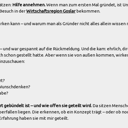
hätzen:
Hilfe annehmen.
Wenn man zum ersten Mal gründet, ist Un
Besuch in der
Wirtschaftsregion Goslar
bekommen.
irken kann – und warum man als Gründer nicht alles allein wissen 
und war gespannt auf die Rückmeldung. Und die kam: ehrlich, di
auch schon gestellt hatte. Aber wenn sie von außen kommen, wirken
hinzuschauen:
rt?
r Wunschdenken?
habe?
t gebündelt ist – und wie offen sie geteilt wird.
Da sitzen Mensche
erfallen liegen. Die erkennen, ob ein Konzept trägt – oder ob no
ahrung haben sie mit mir geteilt.