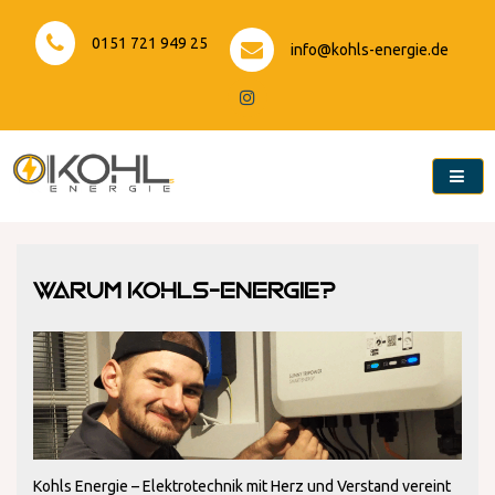
Skip
to
0151 721 949 25
info@kohls-energie.de
content
Kohls-Energie
Warum Kohls-Energie?
Kohls Energie – Elektrotechnik mit Herz und Verstand vereint