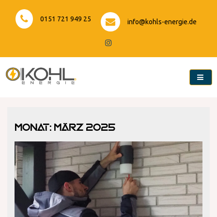
Skip
to
0151 721 949 25
info@kohls-energie.de
content
Kohls-Energie
Monat:
März 2025