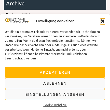
Archive
Januar 2026
Dezember 2025
Einwilligung verwalten
Oktober 2025
Juli 2025
Um dir ein optimales Erlebnis zu bieten, verwenden wir Technologien
März 2025
wie Cookies, um Geräteinformationen zu speichern und/oder darauf
zuzugreifen. Wenn du diesen Technologien zustimmst, können wir
Daten wie das Surfverhalten oder eindeutige IDs auf dieser Website
verarbeiten. Wenn du deine Einwillligung nicht erteilst oder
Kategorien
zurückziehst, können bestimmte Merkmale und Funktionen
beeinträchtigt werden.
Blog
Energiesparen
AKZEPTIEREN
Existenzgruendung
Tipps und Tricks
ABLEHNEN
Tipps zur Sicherheit
EINSTELLUNGEN ANSEHEN
Cookie-Richtlinie