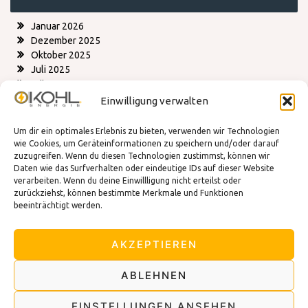
Januar 2026
Dezember 2025
Oktober 2025
Juli 2025
März 2025
Einwilligung verwalten
Kategorien
Um dir ein optimales Erlebnis zu bieten, verwenden wir Technologien
wie Cookies, um Geräteinformationen zu speichern und/oder darauf
zuzugreifen. Wenn du diesen Technologien zustimmst, können wir
Blog
Daten wie das Surfverhalten oder eindeutige IDs auf dieser Website
Energiesparen
verarbeiten. Wenn du deine Einwillligung nicht erteilst oder
Existenzgruendung
zurückziehst, können bestimmte Merkmale und Funktionen
Tipps und Tricks
beeinträchtigt werden.
Tipps zur Sicherheit
AKZEPTIEREN
ABLEHNEN
EINSTELLUNGEN ANSEHEN