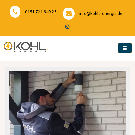
Skip
to
0151 721 949 25
info@kohls-energie.de
content
Kohls-Energie