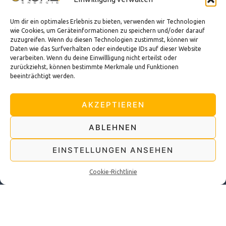
Oktober 2025
Juli 2025
Um dir ein optimales Erlebnis zu bieten, verwenden wir Technologien
März 2025
wie Cookies, um Geräteinformationen zu speichern und/oder darauf
zuzugreifen. Wenn du diesen Technologien zustimmst, können wir
Daten wie das Surfverhalten oder eindeutige IDs auf dieser Website
verarbeiten. Wenn du deine Einwillligung nicht erteilst oder
Kategorien
zurückziehst, können bestimmte Merkmale und Funktionen
beeinträchtigt werden.
Blog
Energiesparen
AKZEPTIEREN
Existenzgruendung
Tipps und Tricks
ABLEHNEN
Tipps zur Sicherheit
EINSTELLUNGEN ANSEHEN
Cookie-Richtlinie
Proudly powered by WordPress
|
Theme: goldy-mex by
inverstheme
.