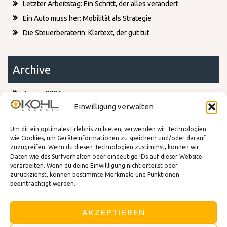
Letzter Arbeitstag: Ein Schritt, der alles verändert
Ein Auto muss her: Mobilität als Strategie
Die Steuerberaterin: Klartext, der gut tut
Archive
Januar 2026
Dezember 2025
Einwilligung verwalten
Oktober 2025
Juli 2025
Um dir ein optimales Erlebnis zu bieten, verwenden wir Technologien
März 2025
wie Cookies, um Geräteinformationen zu speichern und/oder darauf
zuzugreifen. Wenn du diesen Technologien zustimmst, können wir
Daten wie das Surfverhalten oder eindeutige IDs auf dieser Website
verarbeiten. Wenn du deine Einwillligung nicht erteilst oder
Kategorien
zurückziehst, können bestimmte Merkmale und Funktionen
beeinträchtigt werden.
Blog
Energiesparen
AKZEPTIEREN
Existenzgruendung
Tipps und Tricks