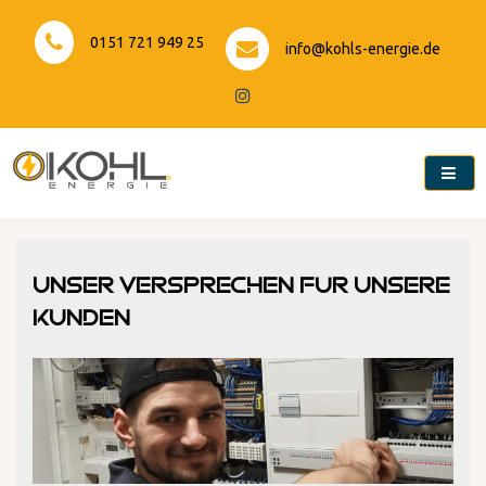
Skip
to
0151 721 949 25
info@kohls-energie.de
content
Kohls-Energie
Unser Versprechen für unsere
Kunden