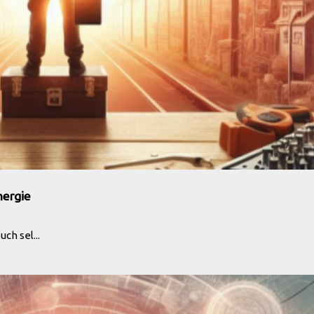
nergie
ch sel...