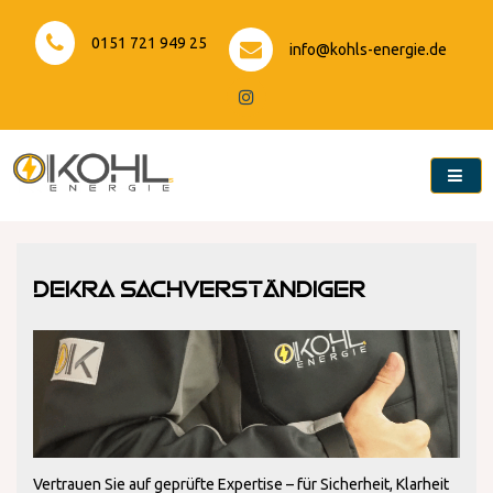
Skip
to
0151 721 949 25
info@kohls-energie.de
content
Kohls-Energie
DEKRA Sachverständiger
Vertrauen Sie auf geprüfte Expertise – für Sicherheit, Klarheit